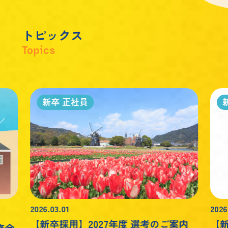
ト
ピ
ッ
ク
ス
Topics
新卒 正社員
2026.03.01
2026
【新卒採用】2027年度 選考のご案内
【新