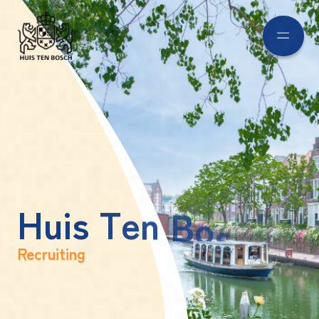
H
u
i
s
T
e
n
B
o
s
c
h
Recruiting