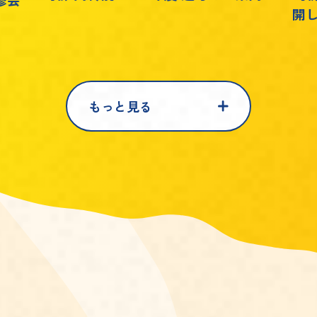
修会
開
もっと見る