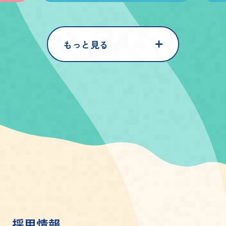
もっと見る
採
用
情
報