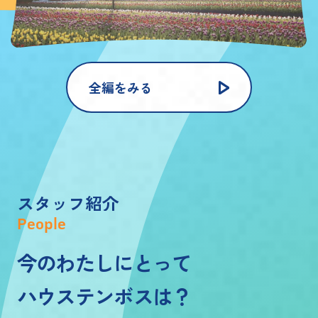
全編をみる
ス
タ
ッ
フ
紹
介
People
今のわたしにとって
ハウステンボスは？