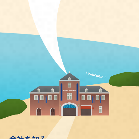
会
社
を
知
る