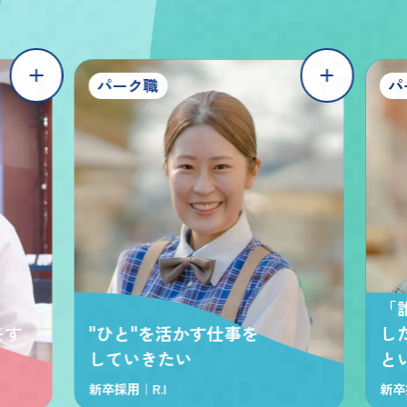
パーク職
パ
「
をす
"ひと"を活かす仕事を
し
していきたい
と
新卒採用｜
R.I
新卒